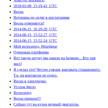
Христос Воскресе!
2018-03-08_15-19-41_UTC
Весна
Ветераны не сидят в инстаграмме
Весна отменяется?
2014-06-21_16-29-20_UTC
2014-06-15_15-52-27_UTC
2014-06-15_15-52-24_UTC
Мой велосипед. #fixedgear
Одинокая платформа
Вот такую штуку мы нашли на балконе... Кто там
жил?
Я сделал это! Честно говоря, выезжать страшновато.
Т.к. на контактах не ездил.
Весна в электричке.
Уголок #вело
Велосипед
Весна пришла!!!
Собрал тут на кухне вечный двигатель.